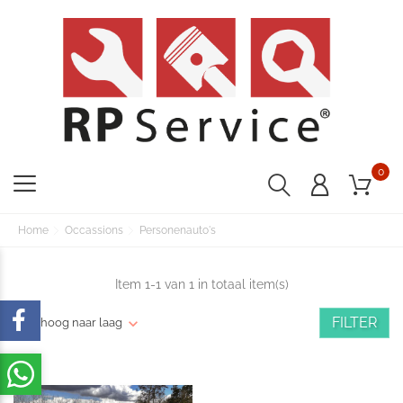
0
Home
Occassions
Personenauto's
Item 1-1 van 1 in totaal item(s)
FILTER
Prijs: hoog naar laag