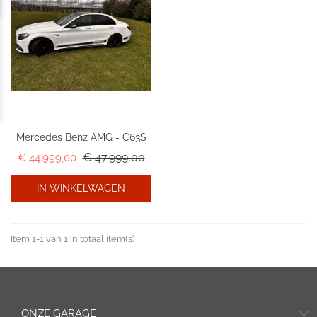
Mercedes Benz AMG - C63S
Normale prijs
€ 47.999,00
Prijs
€ 44.999,00
IN WINKELWAGEN
Item 1-1 van 1 in totaal item(s)
ONZE GARAGE