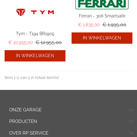
Ferrari - 306 Smartsafe
Normale prijs
€ 1.935,00
Prijs
€ 1.835,00
Tym - T194 BR1905
IN WINKELWAGEN
Normale prijs
€ 12.955,00
Prijs
€ 10.955,00
IN WINKELWAGEN
Item 1-2 van 2 in totaal item(s)
ONZE GARAGE
PRODUCTEN
OVER RP SERVICE