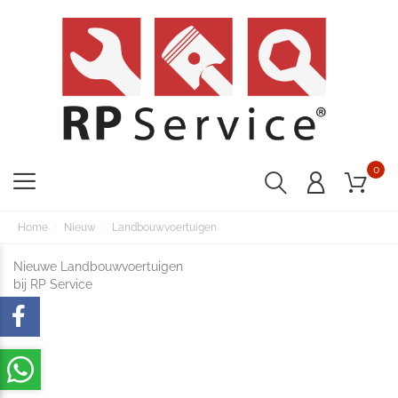
0
Home
Nieuw
Landbouwvoertuigen
Nieuwe Landbouwvoertuigen
bij RP Service