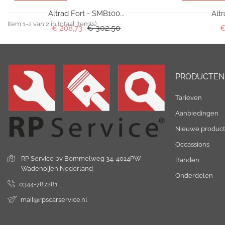
Altrad Fort - SMB100...
Altr
Item 1-2 van 2 in totaal item(s)
Normale prijs
€ 302,50
Prijs
€ 208,73
€
PRODUCTEN
Tarieven
Aanbiedingen
Nieuwe produc
Occassions
RP Service bv
Bommelweg 34,
4014PW
Banden
Wadenoijen
Nederland
Onderdelen
0344-787281
mail@rpscarservice.nl