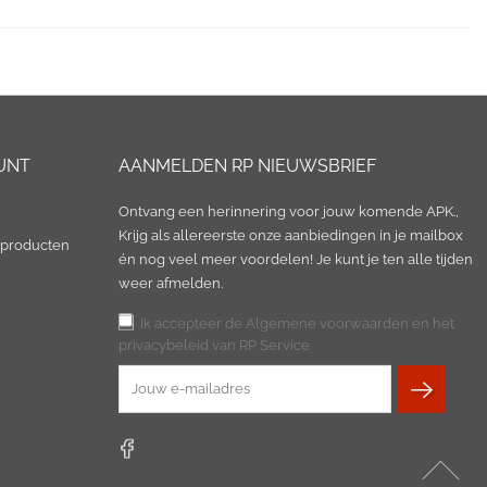
UNT
AANMELDEN RP NIEUWSBRIEF
Ontvang een herinnering voor jouw komende APK.,
Krijg als allereerste onze aanbiedingen in je mailbox
 producten
én nog veel meer voordelen! Je kunt je ten alle tijden
weer afmelden.
Ik accepteer de Algemene voorwaarden en het
privacybeleid van RP Service