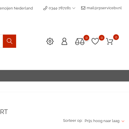
0344-787281
mail@rpservicebv.nl
enoijen Nederland
0
0
0
ORT
Sorteer op:
Prijs: hoog naar laag