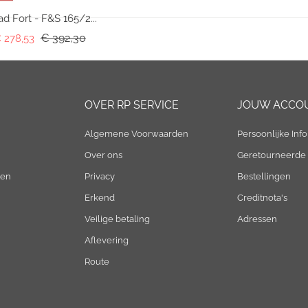
ad Fort - F&S 165/2...
Normale prijs
€ 392,30
Prijs
 278,53
OVER RP SERVICE
JOUW ACCO
Algemene Voorwaarden
Persoonlijke Info
Over ons
Geretourneerde
ten
Privacy
Bestellingen
Erkend
Creditnota's
Veilige betaling
Adressen
Aflevering
Route