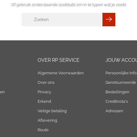
Of gebruik onderstaande zoekbalk om in te typen wat je zoekt
OVER RP SERVICE
JOUW ACCO
Algemene Voorwaarden
Persoonlijke Info
Over ons
Geretourneerde
ten
Privacy
Bestellingen
Erkend
Creditnota's
Veilige betaling
Adressen
Aflevering
Route