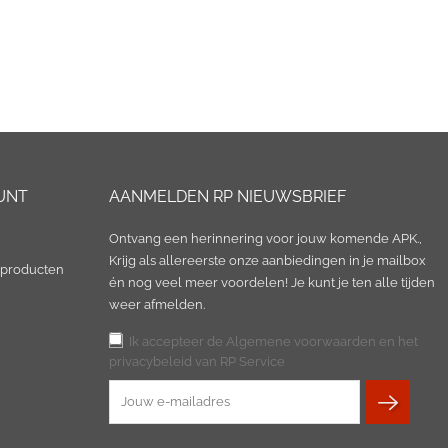
UNT
AANMELDEN RP NIEUWSBRIEF
Ontvang een herinnering voor jouw komende APK.,
Krijg als allereerste onze aanbiedingen in je mailbox
 producten
én nog veel meer voordelen! Je kunt je ten alle tijden
weer afmelden.
Ik accepteer de Algemene voorwaarden en het
privacybeleid van RP Service