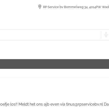
RP Service bv Bommelweg 34, 4014PW Wad
roefje los!! Meldt het ons ajb even via tinus@rpservicebv.nl Da