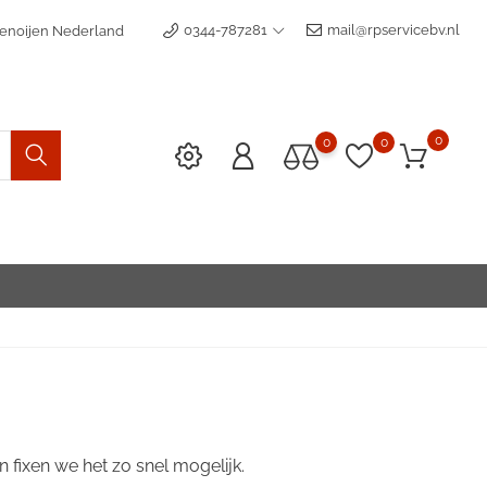
0344-787281
mail@rpservicebv.nl
enoijen Nederland
0
0
0
n fixen we het zo snel mogelijk.