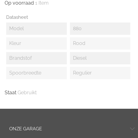
Op voorraad
1 Item
Datasheet
Model
880
Kleur
Rood
Brandstof
Diesel
Spoorbreedte
Regulier
Staat
Gebruikt
ONZE GARAGE