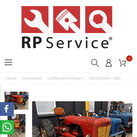
0
Home
Occassions
Landbouwvoertuigen
David Brown - 880