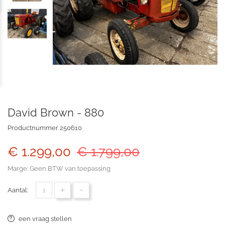
David Brown - 880
Productnummer
250610
€ 1.299,00
€ 1.799,00
Marge: Geen BTW van toepassing
+
-
Aantal:
een vraag stellen