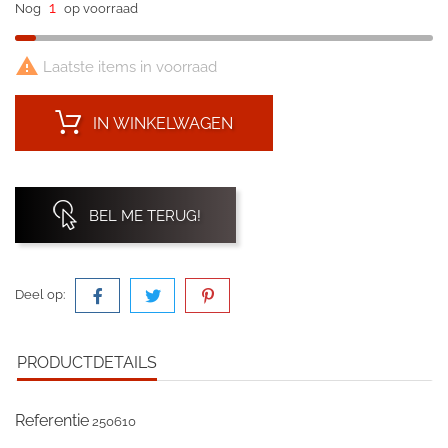
1
Nog
op voorraad

Laatste items in voorraad
IN WINKELWAGEN
BEL ME TERUG!
Deel op:
PRODUCTDETAILS
Referentie
250610