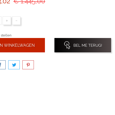
3,02
€ 1.445,00
+
-
 stellen
IN WINKELWAGEN
BEL ME TERUG!