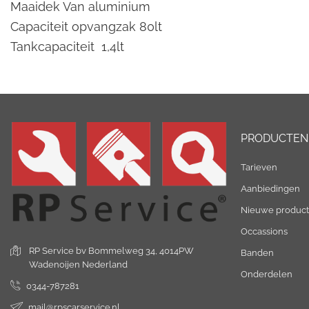
Maaidek Van aluminium
Capaciteit opvangzak 80lt
Tankcapaciteit 1,4lt
PRODUCTEN
Tarieven
Aanbiedingen
Nieuwe produc
Occassions
RP Service bv
Bommelweg 34,
4014PW
Banden
Wadenoijen
Nederland
Onderdelen
0344-787281
mail@rpscarservice.nl