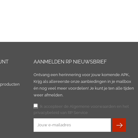
UNT
AANMELDEN RP NIEUWSBRIEF
Ontvang een herinnering voor jouw komende APK.,
Krijg als allereerste onze aanbiedingen in je mailbox
 producten
én nog veel meer voordelen! Je kunt je ten alle tijden
weer afmelden.
Ik accepteer de Algemene voorwaarden en het
privacybeleid van RP Service