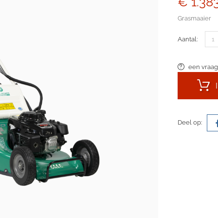
€ 1.38
Grasmaaier
Aantal:
een vraag
Deel op: